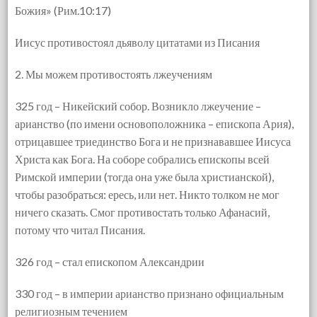
Божия» (Рим.10:17)
Иисус противостоял дьяволу цитатами из Писания
2. Мы можем противостоять лжеучениям
325 год – Никейский собор. Возникло лжеучение –
арианство (по имени основоположника – епископа Ария),
отрицавшее триединство Бога и не признававшее Иисуса
Христа как Бога. На соборе собрались епископы всей
Римской империи (тогда она уже была христианской),
чтобы разобраться: ересь, или нет. Никто толком не мог
ничего сказать. Смог противостать только Афанасий,
потому что читал Писания.
326 год – стал епископом Александрии
330 год – в империи арианство признано официальным
религиозным течением