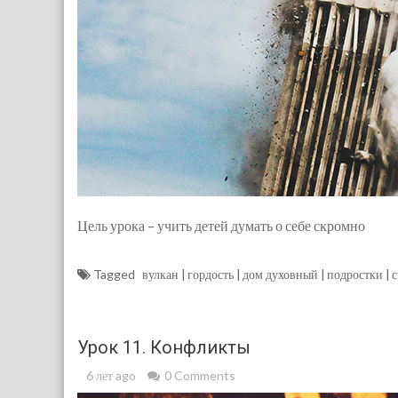
Цель урока – учить детей думать о себе скромно
Tagged
вулкан
гордость
дом духовный
подростки
с
Урок 11. Конфликты
6 лет ago
0 Comments