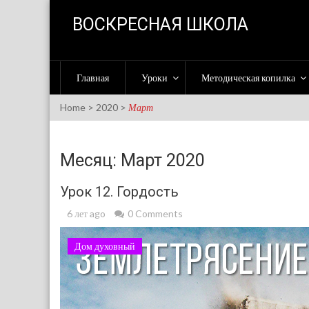
Skip to content
ВОСКРЕСНАЯ ШКОЛА
Главная
Уроки
Методическая копилка
Home
>
2020
>
Март
Месяц: Март 2020
Урок 12. Гордость
6 лет ago
0 Comments
Дом духовный