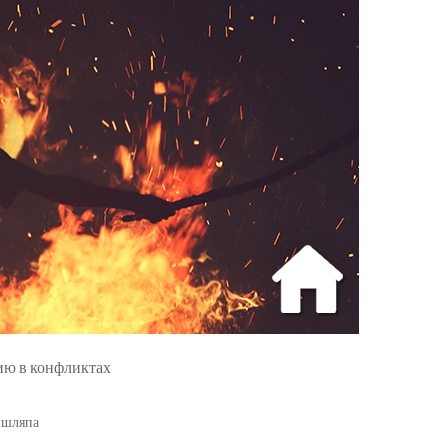
ию в конфликтах
шляпа