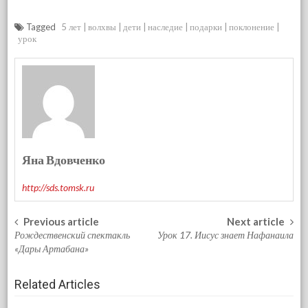
Tagged
5 лет
волхвы
дети
наследие
подарки
поклонение
урок
Яна Вдовченко
http://sds.tomsk.ru
Previous article
Next article
Post navigation
Рождественский спектакль
Урок 17. Иисус знает Нафанаила
«Дары Артабана»
Related Articles