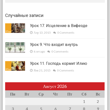
Случайные записи
Урок 17. Исцеление в Вифезде
Апр 13, 2015
0 Comments
Урок 9. Что входит внутрь
6 лет ago
0 Comments
Урок 11. Господь кормит Илию
Янв 21, 2015
0 Comments
Август 2026
Пн
Вт
Ср
Чт
Пт
Сб
Вс
1
2
3
4
5
6
7
8
9