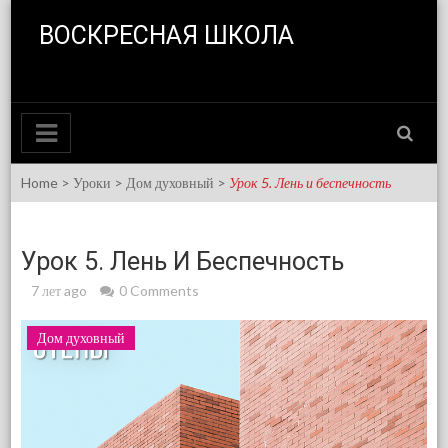
Skip to content
ВОСКРЕСНАЯ ШКОЛА
Home
>
Уроки
>
Дом духовный
>
Урок 5. Лень и беспечность
Урок 5. Лень И Беспечность
7 лет ago
0 Comments
Дом духовный