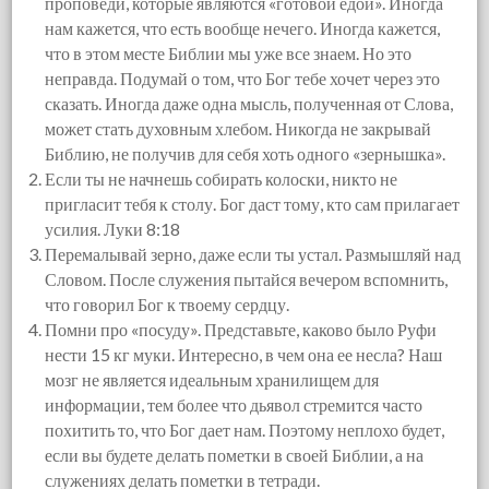
проповеди, которые являются «готовой едой». Иногда
нам кажется, что есть вообще нечего. Иногда кажется,
что в этом месте Библии мы уже все знаем. Но это
неправда. Подумай о том, что Бог тебе хочет через это
сказать. Иногда даже одна мысль, полученная от Слова,
может стать духовным хлебом. Никогда не закрывай
Библию, не получив для себя хоть одного «зернышка».
Если ты не начнешь собирать колоски, никто не
пригласит тебя к столу. Бог даст тому, кто сам прилагает
усилия. Луки 8:18
Перемалывай зерно, даже если ты устал. Размышляй над
Словом. После служения пытайся вечером вспомнить,
что говорил Бог к твоему сердцу.
Помни про «посуду». Представьте, каково было Руфи
нести 15 кг муки. Интересно, в чем она ее несла? Наш
мозг не является идеальным хранилищем для
информации, тем более что дьявол стремится часто
похитить то, что Бог дает нам. Поэтому неплохо будет,
если вы будете делать пометки в своей Библии, а на
служениях делать пометки в тетради.