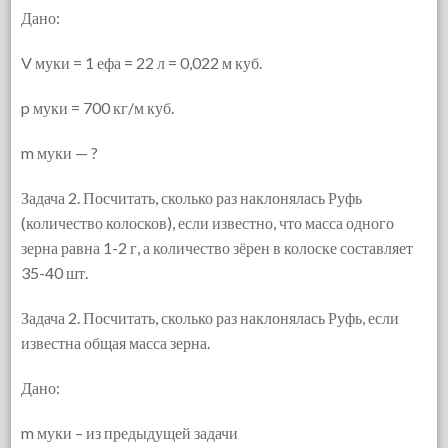
Дано:
V муки = 1 ефа = 22 л = 0,022 м куб.
p муки = 700 кг/м куб.
m муки — ?
Задача 2. Посчитать, сколько раз наклонялась Руфь
(количество колосков), если известно, что масса одного
зерна равна 1-2 г, а количество зёрен в колоске составляет
35-40 шт.
Задача 2. Посчитать, сколько раз наклонялась Руфь, если
известна общая масса зерна.
Дано:
m муки – из предыдущей задачи