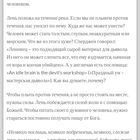
человеком.
Лень похожа на течение реки. Если мы не плывем против
течения, нас уносит по нему. Куда же нас может унести?
Человек может стать толстым, глупым, неаккуратным или
мирским. Что же из этого хуже? Сперджен говорил:
«Ленивец – это подходящий сырой материал для дьявола.
Из него он может слепить все, что ему вздумается, начиная
от вора и кончая убийцею». А у англичан есть пословица:
«An idle brain is the devil’s workshop» («Праздный ум –
мастерская дьявола»). Как вы думаете, почему?
Чтобы плыть против течения, а не просто стоять на месте,
нужны силы. Лень побеждается силой воли и с помощью
Божьей. Чтобы питать своего духовного человека, нужно
стараться постоянно получать пищу от Бога.
«Немного поспишь, немного подремлешь, немного, сложив
руки, полежишь, — и придет, как прохожий, бедность твоя,