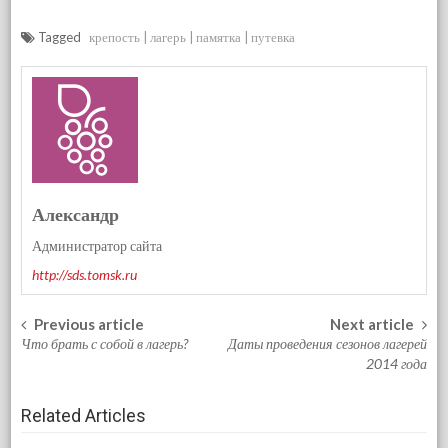
Tagged
крепость
лагерь
памятка
путевка
Александр
Администратор сайта
http://sds.tomsk.ru
Previous article
Next article
Post navigation
Что брать с собой в лагерь?
Даты проведения сезонов лагерей
2014 года
Related Articles