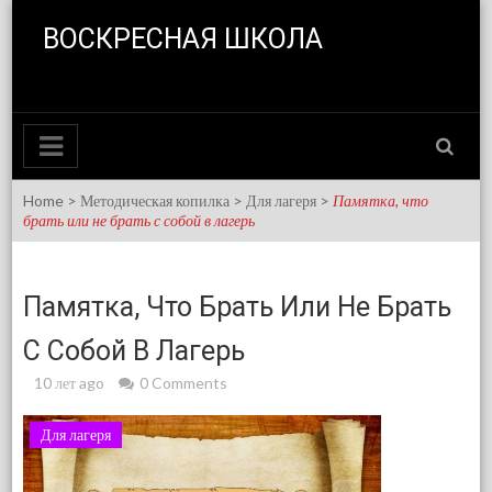
Skip to content
ВОСКРЕСНАЯ ШКОЛА
Home
>
Методическая копилка
>
Для лагеря
>
Памятка, что
брать или не брать с собой в лагерь
Памятка, Что Брать Или Не Брать
С Собой В Лагерь
10 лет ago
0 Comments
Для лагеря