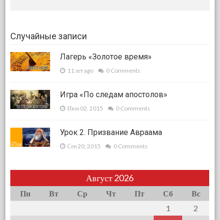
Случайные записи
Лагерь «Золотое время»
11 лет ago
0 Comments
Игра «По следам апостолов»
Июн 02, 2015
0 Comments
Урок 2. Призвание Авраама
Сен 20, 2015
0 Comments
Август 2026
Пн
Вт
Ср
Чт
Пт
Сб
Вс
1
2