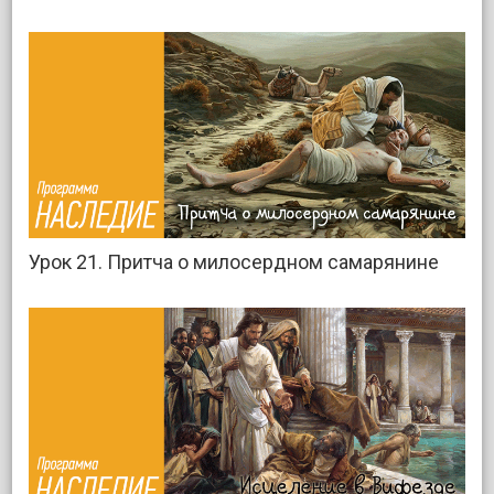
Урок 21. Притча о милосердном самарянине