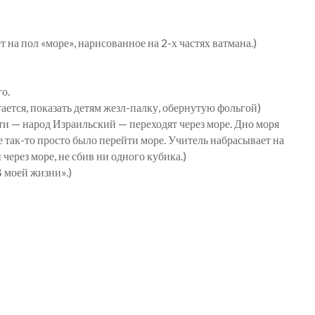
 на пол «море», нарисованное на 2-х частях ватмана.)
о.
ается, показать детям жезл-палку, обернутую фольгой)
ти — народ Израильский — переходят через море. Дно моря
 так-то просто было перейти море. Учитель набрасывает на
ерез море, не сбив ни одного кубика.)
В моей жизни».)