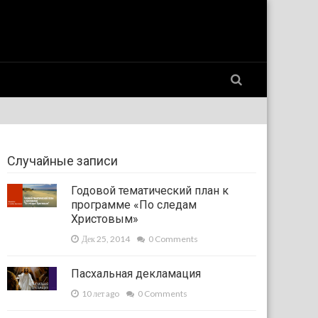
Случайные записи
Годовой тематический план к
программе «По следам
Христовым»
Дек 25, 2014
0 Comments
Пасхальная декламация
10 лет ago
0 Comments