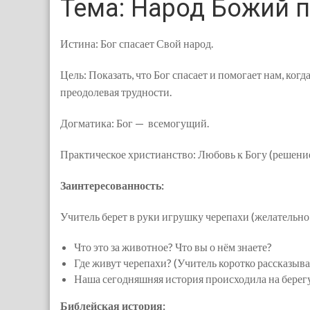
Тема: Народ Божий п
Истина: Бог спасает Свой народ.
Цель: Показать, что Бог спасает и помогает нам, ког
преодолевая трудности.
Догматика: Бог — всемогущий.
Практическое христианство: Любовь к Богу (решение
Заинтересованность:
Учитель берет в руки игрушку черепахи (желательно
Что это за животное? Что вы о нём знаете?
Где живут черепахи? (Учитель коротко рассказывае
Наша сегодняшняя история происходила на берегу 
Библейская история: