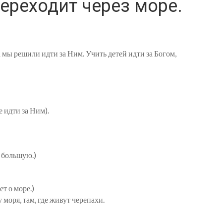
ереходит через море.
да мы решили идти за Ним. Учить детей идти за Богом,
 идти за Ним).
 большую.)
т о море.)
моря, там, где живут черепахи.