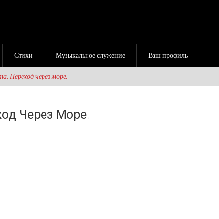
Стихи
Музыкальное служение
Ваш профиль
та. Переход через море.
ход Через Море.