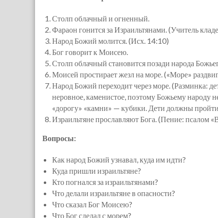
Столп облачный и огненный.
Фараон гонится за Израильтянами. (Учитель кладет
Народ Божий молится. (Исх. 14:10)
Бог говорит к Моисею.
Столп облачный становится позади народа Божьег
Моисей простирает жезл на море. («Море» раздвиг
Народ Божий переходит через море. (Разминка: де
неровное, каменистое, поэтому Божьему народу не
«дорогу» «камни» — кубики. Дети должны пройти ч
Израильтяне прославляют Бога. (Пение: псалом «
Вопросы:
Как народ Божий узнавал, куда им идти?
Куда пришли израильтяне?
Кто погнался за израильтянами?
Что делали израильтяне в опасности?
Что сказал Бог Моисею?
Что Бог сделал с морем?