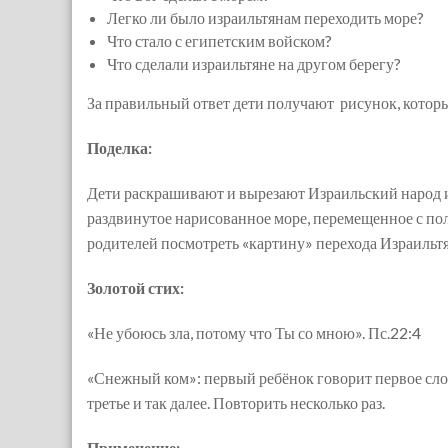
Легко ли было израильтянам переходить море?
Что стало с египетским войском?
Что сделали израильтяне на другом берегу?
За правильный ответ дети получают рисунок, которы
Поделка:
Дети раскрашивают и вырезают Израильский народ и
раздвинутое нарисованное море, перемещенное с пол
родителей посмотреть «картину» перехода Израильтя
Золотой стих:
«Не убоюсь зла, потому что Ты со мною». Пс.22:4
«Снежный ком»: первый ребёнок говорит первое слово
третье и так далее. Повторить несколько раз.
Применение: