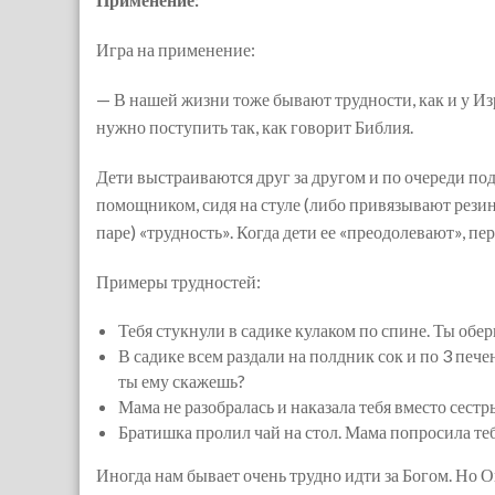
Игра на применение:
— В нашей жизни тоже бывают трудности, как и у Изр
нужно поступить так, как говорит Библия.
Дети выстраиваются друг за другом и по очереди под
помощником, сидя на стуле (либо привязывают резин
паре) «трудность». Когда дети ее «преодолевают», пе
Примеры трудностей:
Тебя стукнули в садике кулаком по спине. Ты обе
В садике всем раздали на полдник сок и по 3 пече
ты ему скажешь?
Мама не разобралась и наказала тебя вместо сестры
Братишка пролил чай на стол. Мама попросила теб
Иногда нам бывает очень трудно идти за Богом. Но О