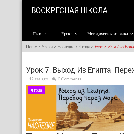
Skip to content
ВОСКРЕСНАЯ ШКОЛА
Главная
Уроки
Методическая копилка
Home
>
Уроки
>
Наследие
>
4 года
>
Урок 7. Выход из Егип
Урок 7. Выход Из Египта. Пере
12 лет ago
0 Comments
4 года