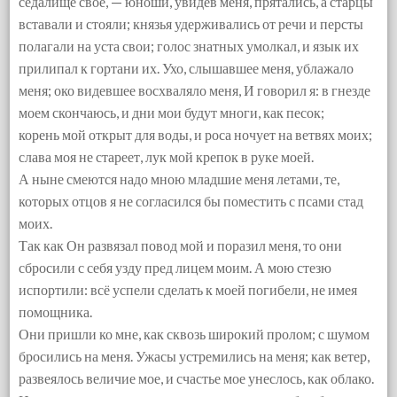
седалище свое, — юноши, увидев меня, прятались, а старцы
вставали и стояли; князья удерживались от речи и персты
полагали на уста свои; голос знатных умолкал, и язык их
прилипал к гортани их. Ухо, слышавшее меня, ублажало
меня; око видевшее восхваляло меня, И говорил я: в гнезде
моем скончаюсь, и дни мои будут многи, как песок;
корень мой открыт для воды, и роса ночует на ветвях моих;
слава моя не стареет, лук мой крепок в руке моей.
А ныне смеются надо мною младшие меня летами, те,
которых отцов я не согласился бы поместить с псами стад
моих.
Так как Он развязал повод мой и поразил меня, то они
сбросили с себя узду пред лицем моим. А мою стезю
испортили: всё успели сделать к моей погибели, не имея
помощника.
Они пришли ко мне, как сквозь широкий пролом; с шумом
бросились на меня. Ужасы устремились на меня; как ветер,
развеялось величие мое, и счастье мое унеслось, как облако.