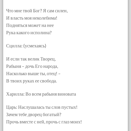
Что мне твой Бог? Я сам силен,
И власть моя неколебима!
Подняться может на нее
Рука какого исполина?
Сцилла: (усмехаясь)
И если так велик Творец,
Рабыня – дочь Его народа,
Насколько выше ты, отец! –
В твоих руках ее свобода.
Харилла: Во всем рабыня виновата
Царь: Наслушалась ты слов пустых!
Зачем тебе дворец богатый?
Прочь вместе с ней, прочь с глаз моих!