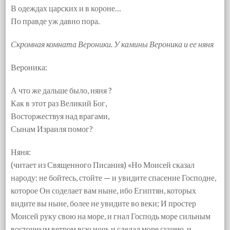
В одеждах царских и в короне…
По правде уж давно пора.
Скромная комната Вероники. У камины Вероника и ее няня
Вероника:
А что же дальше было, няня ?
Как в этот раз Великий Бог,
Восторжествуя над врагами,
Сынам Израиля помог?
Няня:
(читает из Священного Писания) «Но Моисей сказал
народу: не бойтесь, стойте — и увидите спасение Господне,
которое Он соделает вам ныне, ибо Египтян, которых
видите вы ныне, более не увидите во веки; И простер
Моисей руку свою на море, и гнал Господь море сильным
восточным ветром всю ночь и сделал море сушею, и