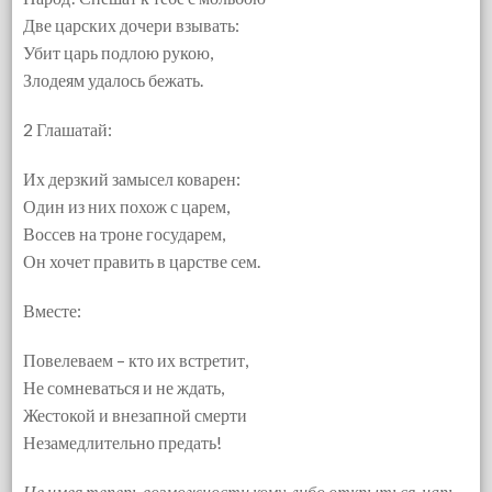
Две царских дочери взывать:
Убит царь подлою рукою,
Злодеям удалось бежать.
2 Глашатай:
Их дерзкий замысел коварен:
Один из них похож с царем,
Воссев на троне государем,
Он хочет править в царстве сем.
Вместе:
Повелеваем – кто их встретит,
Не сомневаться и не ждать,
Жестокой и внезапной смерти
Незамедлительно предать!
Не имея теперь возможности кому-либо открыться, царь