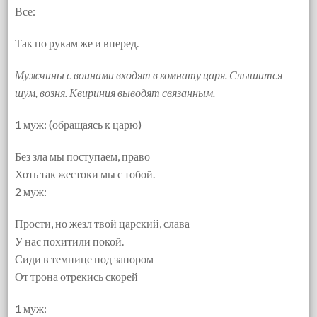
Все:
Так по рукам же и вперед.
Мужчины с воинами входят в комнату царя. Слышится
шум, возня. Квириния выводят связанным.
1 муж: (обращаясь к царю)
Без зла мы поступаем, право
Хоть так жестоки мы с тобой.
2 муж:
Прости, но жезл твой царский, слава
У нас похитили покой.
Сиди в темнице под запором
От трона отрекись скорей
1 муж: