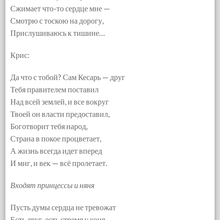
Сжимает что-то сердце мне —
Смотрю с тоскою на дорогу,
Прислушиваюсь к тишине…
Крис:
Да что с тобой? Сам Кесарь — друг
Тебя правителем поставил
Над всей землей, и все вокруг
Твоей он власти предоставил,
Боготворит тебя народ,
Страна в покое процветает,
А жизнь всегда идет вперед
И миг, и век — всё пролетает.
Входят принцессы и няня
Пусть думы сердца не тревожат
Есть друг, есть стремя у коня