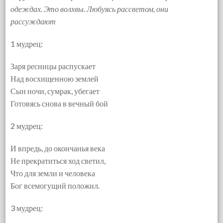
одеждах. Это волхвы. Любуясь рассветом, они
рассуждают
1 мудрец:
Заря ресницы распускает
Над восхищенною землей
Сын ночи, сумрак, убегает
Готовясь снова в вечный бой
2 мудрец:
И впредь, до окончанья века
Не прекратиться ход светил,
Что для земли и человека
Бог всемогущий положил.
3 мудрец: