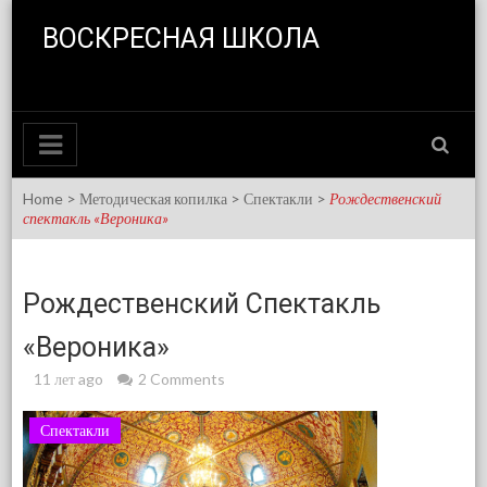
Skip to content
ВОСКРЕСНАЯ ШКОЛА
Home
>
Методическая копилка
>
Спектакли
>
Рождественский
спектакль «Вероника»
Рождественский Спектакль
«Вероника»
11 лет ago
2 Comments
Спектакли