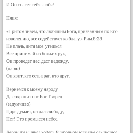
И Он спасет тебя, любя!
Няня:
«Притом знаем, что любящим Бога, призванным по Его
изволению, все содействует ко благу.» Рим.8:28
Не плачь, дитя мое, утешься,
Все принимай из Божьих рук,
Он проведет нас, даст надежду,
(царю)
Он явит, кто есть враг, кто друг.
Вернемся к моему народу
Да сохранит нас Бог Творец.
(задумчиво)
Царь думает, он дал свободу,
Нет! Это промысел небес.
Вероника и няня уходят. В тронном зале еще слышатся