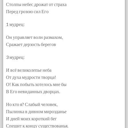
Столпы небес дрожат от страха
Перед грозою сил Его
1 мудрец:
Он управляет волн размахом,
Сражает дерзость берегов
3 мудрец:
И всё великолепье неба
От духа мудрости творца!
О! Как побыть хотелось мне бы
В Его невиданных дворцах.
Но кто я? Слабый человек,
Пылинка в дивном мирозданье
И дней моих короткий бег
Спешит к концу существованья.