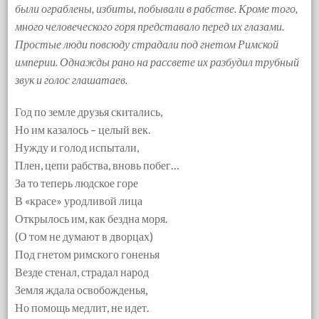
были ограблены, избиты, побывали в рабстве. Кроме того,
много человеческого горя представало перед их глазами.
Простые люди повсюду страдали под гнетом Римской
империи. Однажды рано на рассвете их разбудил трубный
звук и голос глашатаев.
Год по земле друзья скитались,
Но им казалось – целый век.
Нужду и голод испытали,
Плен, цепи рабства, вновь побег…
За то теперь людское горе
В «красе» уродливой лица
Открылось им, как бездна моря.
(О том не думают в дворцах)
Под гнетом римского гоненья
Везде стенал, страдал народ
Земля ждала освобожденья,
Но помощь медлит, не идет.