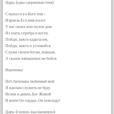
Царь: (едва сдерживая гнев)
Слыхал и я о Боге том –
Израиль Его имя носит.
У нас своих вон полон дом
Из злата, серебра и кости.
Пойди, зажги кадила им,
Пойди, зажги и успокойся.
Служи своим богам, земным.
А сказок нянькиных не бойся.
Вероника:
Нет, батюшка любимый мой
Я идолам служить не буду.
Велик и дивен, Бог Живой
В моем Он сердце, Он повсюду!
Царь: (гневно, высокомерно)