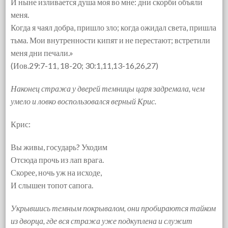
И ныне изливается душа моя во мне: дни скорби объяли
меня.
Когда я чаял добра, пришло зло; когда ожидал света, пришла
тьма. Мои внутренности кипят и не перестают; встретили
меня дни печали.»
(Иов.29:7-11, 18-20; 30:1,11,13-16,26,27)
Наконец стража у дверей темницы царя задремала, чем
умело и ловко воспользовался верный Крис.
Крис:
Вы живы, государь? Уходим
Отсюда прочь из лап врага.
Скорее, ночь уж на исходе,
И слышен топот сапога.
Укрывшись темным покрывалом, они пробираются тайком
из дворца, где вся стража уже подкуплена и служит