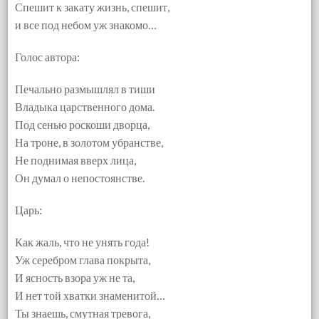
Спешит к закату жизнь, спешит,
и все под небом уж знакомо…
Голос автора:
Печально размышлял в тиши
Владыка царственного дома.
Под сенью роскоши дворца,
На троне, в золотом убранстве,
Не поднимая вверх лица,
Он думал о непостоянстве.
Царь:
Как жаль, что не унять года!
Уж серебром глава покрыта,
И ясность взора уж не та,
И нет той хватки знаменитой…
Ты знаешь, смутная тревога,