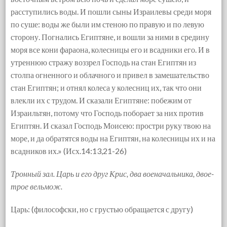
расступились воды. И пошли сыны Израилевы среди моря
по суше: воды же были им стеною по правую и по левую
сторону. Погнались Египтяне, и вошли за ними в средину
моря все кони фараона, колесницы его и всадники его. И в
утреннюю стражу воззрел Господь на стан Египтян из
столпа огненного и облачного и привел в замешательство
стан Египтян; и отнял колеса у колесниц их, так что они
влекли их с трудом. И сказали Египтяне: побежим от
Израильтян, потому что Господь поборает за них против
Египтян. И сказал Господь Моисею: простри руку твою на
море, и да обратятся воды на Египтян, на колесницы их и на
всадников их.» (Исх.14:13,21-26)
Тронный зал. Царь и его друг Крис, два военачальника, двое-
трое вельмож.
Царь: (философски, но с грустью обращается с другу)