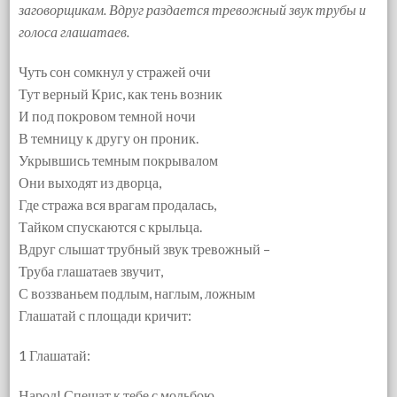
заговорщикам. Вдруг раздается тревожный звук трубы и
голоса глашатаев.
Чуть сон сомкнул у стражей очи
Тут верный Крис, как тень возник
И под покровом темной ночи
В темницу к другу он проник.
Укрывшись темным покрывалом
Они выходят из дворца,
Где стража вся врагам продалась,
Тайком спускаются с крыльца.
Вдруг слышат трубный звук тревожный –
Труба глашатаев звучит,
С воззваньем подлым, наглым, ложным
Глашатай с площади кричит:
1 Глашатай:
Народ! Спешат к тебе с мольбою