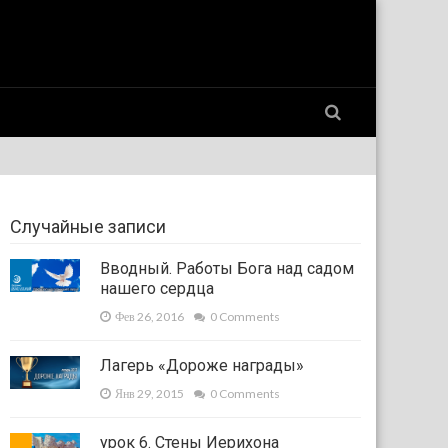
Случайные записи
Вводный. Работы Бога над садом
нашего сердца
Фев 26, 2016
0 Comments
Лагерь «Дороже награды»
Янв 29, 2015
0 Comments
урок 6. Стены Иерихона