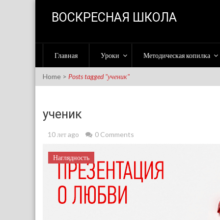
Skip to content
ВОСКРЕСНАЯ ШКОЛА
Главная
Уроки
Методическая копилка
Home
>
Posts tagged "ученик"
ученик
10 лет ago
0 Comments
Наглядность