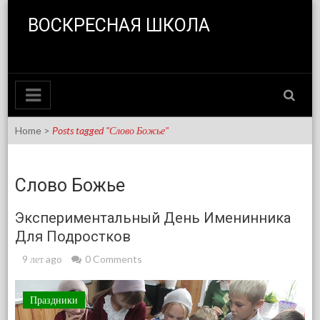
Skip to content
ВОСКРЕСНАЯ ШКОЛА
Home
>
Posts tagged "Слово Божье"
Слово Божье
Экспериментальный День Именинника
Для Подростков
9 лет ago
0 Comments
Праздники