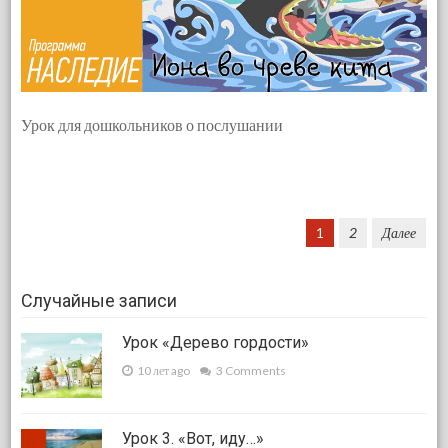
Урок для дошкольников о послушании
Навигация по записям
1
2
Далее
Случайные записи
Урок «Дерево гордости»
10 лет ago
3 Comments
Урок 3. «Вот, иду…»