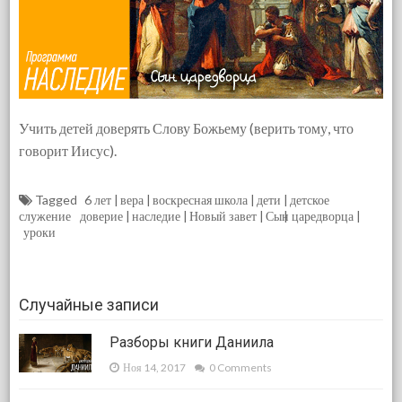
Учить детей доверять Слову Божьему (верить тому, что
говорит Иисус).
Tagged
6 лет
вера
воскресная школа
дети
детское
служение
доверие
наследие
Новый завет
Сын царедворца
уроки
Случайные записи
Разборы книги Даниила
Ноя 14, 2017
0 Comments